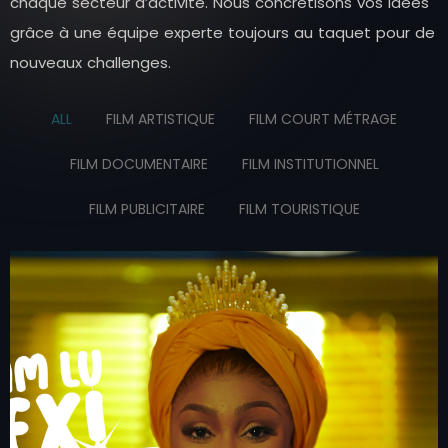
c
h
a
q
u
e
s
e
c
t
e
u
r
d
’
a
c
t
i
v
i
t
é
.
N
o
u
s
c
o
n
c
r
é
t
i
s
o
n
s
v
o
s
i
d
é
e
s
g
r
â
c
e
à
u
n
e
é
q
u
i
p
e
e
x
p
e
r
t
e
t
o
u
j
o
u
r
s
a
u
t
a
q
u
e
t
p
o
u
r
d
e
n
o
u
v
e
a
u
x
c
h
a
l
l
e
n
g
e
s
.
ALL
FILM ARTISTIQUE
FILM COURT MÉTRAGE
FILM DOCUMENTAIRE
FILM INSTITUTIONNEL
FILM PUBLICITAIRE
FILM TOURISTIQUE