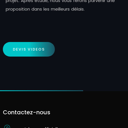
p
r
o
j
e
t
.
A
p
r
è
s
é
t
u
d
e
,
n
o
u
s
v
o
u
s
f
e
r
o
n
s
p
a
r
v
e
n
i
r
u
n
e
p
r
o
p
o
s
i
t
i
o
n
d
a
n
s
l
e
s
m
e
i
l
l
e
u
r
s
d
é
l
a
i
s
.
DEVIS VIDEOS
Contactez-nous