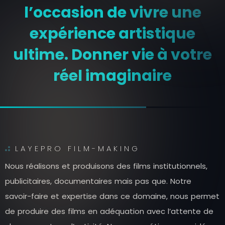
l’occasion de vivre une
expérience artistique
ultime. Donner vie à votre
réel imaginaire
LAYEPRO FILM-MAKING
N
o
u
s
r
é
a
l
i
s
o
n
s
e
t
p
r
o
d
u
i
s
o
n
s
d
e
s
f
i
l
m
s
i
n
s
t
i
t
u
t
i
o
n
n
e
l
s
,
p
u
b
l
i
c
i
t
a
i
r
e
s
,
d
o
c
u
m
e
n
t
a
i
r
e
s
m
a
i
s
p
a
s
q
u
e
.
N
o
t
r
e
s
a
v
o
i
r
-
f
a
i
r
e
e
t
e
x
p
e
r
t
i
s
e
d
a
n
s
c
e
d
o
m
a
i
n
e
,
n
o
u
s
p
e
r
m
e
t
d
e
p
r
o
d
u
i
r
e
d
e
s
f
i
l
m
s
e
n
a
d
é
q
u
a
t
i
o
n
a
v
e
c
l
’
a
t
t
e
n
t
e
d
e