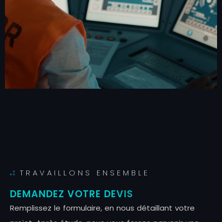
TRAVAILLONS ENSEMBLE
DEMANDEZ VOTRE DEVIS
R
e
m
p
l
i
s
s
e
z
l
e
f
o
r
m
u
l
a
i
r
e
,
e
n
n
o
u
s
d
é
t
a
i
l
l
a
n
t
v
o
t
r
e