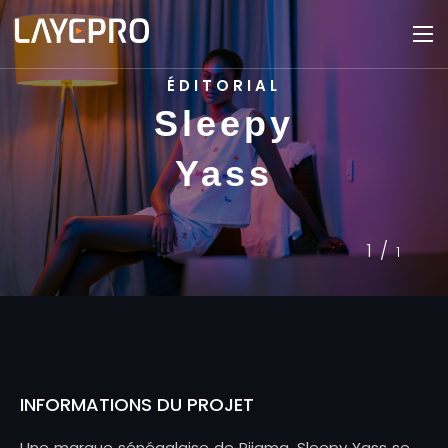
ÉDITORIAL
Sleepy
Yass
1/
1
INFORMATIONS DU PROJET
Une marque sénégalaise de Pijama, Sleepy Yass se